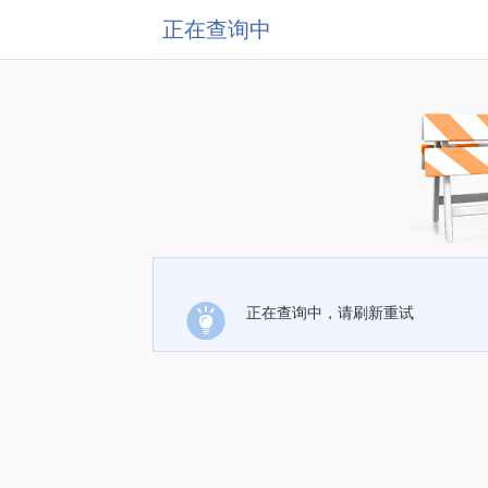
正在查询中
正在查询中，请刷新重试