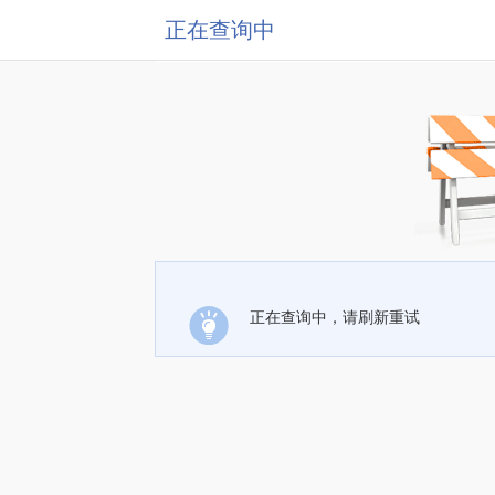
正在查询中
正在查询中，请刷新重试