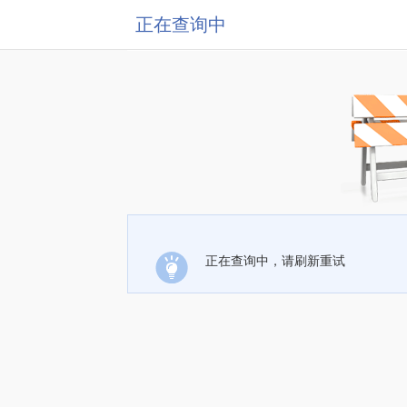
正在查询中
正在查询中，请刷新重试